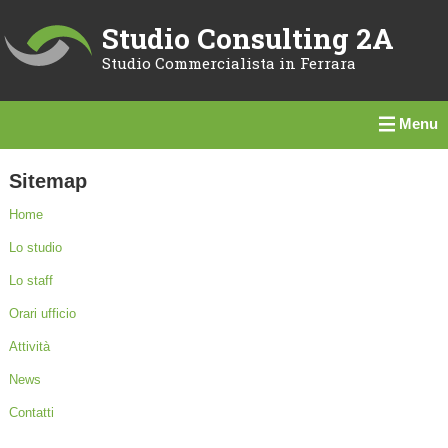
Studio Consulting 2A
Studio Commercialista in Ferrara
Menu
Sitemap
Home
Lo studio
Lo staff
Orari ufficio
Attività
News
Contatti