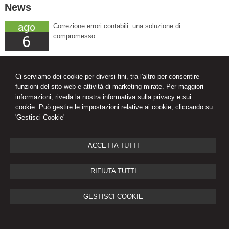
News
ago
Correzione errori contabili: una soluzione di
6
compromesso
ago
Adesione al CPB per il biennio 2026-2027 tra
6
ravvedimento speciale e revisione delle cause di
Ci serviamo dei cookie per diversi fini, tra l'altro per consentire
decadenza
funzioni del sito web e attività di marketing mirate. Per maggiori
informazioni, riveda la nostra
informativa sulla privacy e sui
ago
Personale scolastico: cosa cambia dopo l'illegittimità
cookie.
Può gestire le impostazioni relative ai cookie, cliccando su
6
del limite dei 70 anni al lavoro
'Gestisci Cookie'
ACCETTA TUTTI
Studio Consulting 2A
RIFIUTA TUTTI
Studio Commercialista in Ferrara
Via Padova, 219/4 -
Pontelagoscuro
44123
,
FE
Tel.
3490916580
Fax
0532464007
GESTISCI COOKIE
© 2026 Copyright Studio Consulting 2A Srl. Tutti i diritti riservati | P.IVA
01891260380 |
Gestisci Cookie
-
Sitemap
-
Privacy
-
Cookie policy
-
Credits