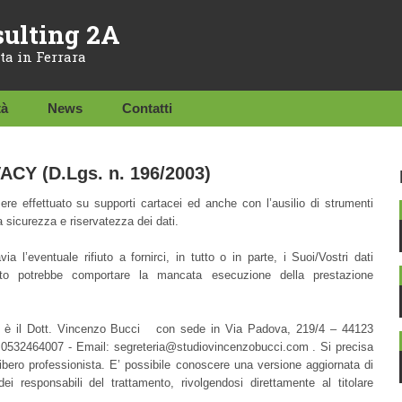
sulting 2A
ta in Ferrara
tà
News
Contatti
CY (D.Lgs. n. 196/2003)
sere effettuato su supporti cartacei ed anche con l’ausilio di strumenti
a sicurezza e riservatezza dei dati.
via l’eventuale rifiuto a fornirci, in tutto o in parte, i Suoi/Vostri dati
ento potrebbe comportare la mancata esecuzione della prestazione
onali è il Dott. Vincenzo Bucci con sede in Via Padova, 219/4 – 44123
 0532464007 - Email: segreteria@studiovincenzobucci.com . Si precisa
 libero professionista. E’ possibile conoscere una versione aggiornata di
i responsabili del trattamento, rivolgendosi direttamente al titolare