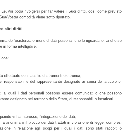
 Lei/Voi potrà rivolgersi per far valere i Suoi diritti, così come previsto
 Sua/Vostra comodità viene sotto riportato.
 altri diritti
nferma dell'esistenza o meno di dati personali che lo riguardano, anche se
 in forma intelligibile.
zione:
o effettuato con l’ausilio di strumenti elettronici;
 dei responsabili e del rappresentante designato ai sensi dell’articolo 5,
tti ai quali i dati personali possono essere comunicati o che possono
nte designato nel territorio dello Stato, di responsabili o incaricati.
quando vi ha interesse, l'integrazione dei dati;
rma anonima o il blocco dei dati trattati in violazione di legge, compresi
zione in relazione agli scopi per i quali i dati sono stati raccolti o